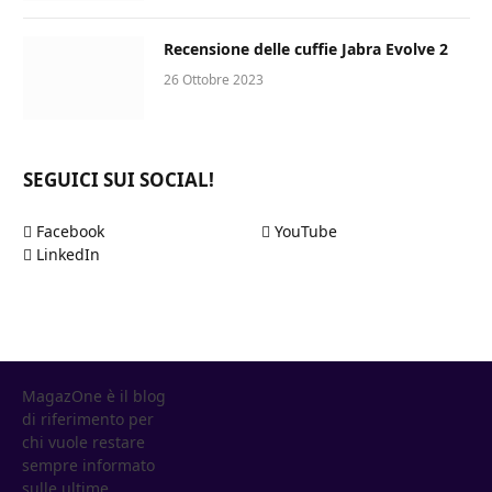
Recensione delle cuffie Jabra Evolve 2
26 Ottobre 2023
SEGUICI SUI SOCIAL!
Facebook
YouTube
LinkedIn
MagazOne è il blog
di riferimento per
chi vuole restare
sempre informato
sulle ultime