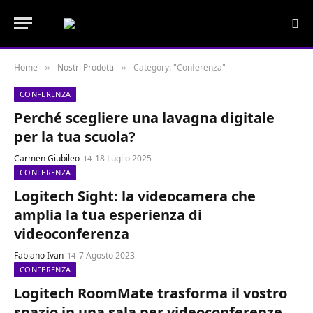
Home
Nostri Prodotti
Category: "Conferenza"
»
»
CONFERENZA
Perché scegliere una lavagna digitale
per la tua scuola?
Carmen Giubileo
18 Luglio 2025
CONFERENZA
Logitech Sight: la videocamera che
amplia la tua esperienza di
videoconferenza
Fabiano Ivan
7 Agosto 2023
CONFERENZA
Logitech RoomMate trasforma il vostro
spazio in una sala per videoconferenze