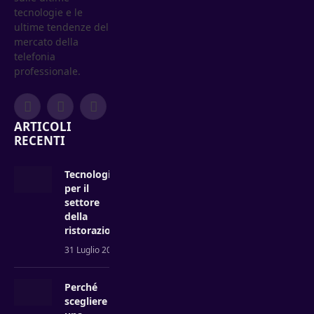
tecnologie e le
ultime tendenze del
mercato della
telefonia
professionale.
Facebook
YouTube
LinkedIn
ARTICOLI
RECENTI
Tecnologie
per il
settore
della
ristorazione
31 Luglio 2025
Perché
scegliere