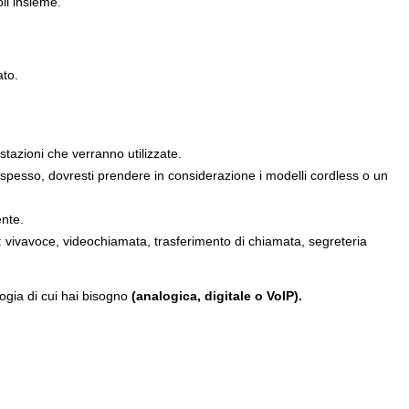
i insieme.
ato.
tazioni che verranno utilizzate.
o spesso, dovresti prendere in considerazione i modelli cordless o un
ente.
: vivavoce, videochiamata, trasferimento di chiamata, segreteria
logia di cui hai bisogno
(analogica, digitale o VoIP).