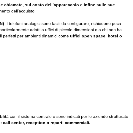
le chiamate, sul costo dell’apparecchio e infine sulle sue
mento dell’acquisto.
TN)
. I telefoni analogici sono facili da configurare, richiedono poca
rticolarmente adatti a uffici di piccole dimensioni o a chi non ha
li perfetti per ambienti dinamici come
uffici open space, hotel o
ilità con il sistema centrale e sono indicati per le aziende strutturate
me
call center, reception o reparti commerciali.