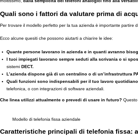
moltissimo,
dalla semplicità dei telefoni analogici fino alla versatil
Quali sono i fattori da valutare prima di acq
Per trovare il modello perfetto per la tua azienda è importante partire d
Ecco alcune quesiti che possono aiutarti a chiarire le idee:
Quante persone lavorano in azienda e in quanti avranno bisog
I tuoi impiegati lavorano sempre seduti alla scrivania o si spos
sistemi
DECT.
L’azienda dispone già di un centralino o di un’infrastruttura 
Quali funzioni sono indispensabili per il tuo lavoro quotidian
telefonica, o con integrazioni di software aziendali.
Che linea utilizzi attualmente o prevedi di usare in futuro?
Questo è
Modello di telefonia fissa aziendale
Caratteristiche principali di telefonia fissa:
a