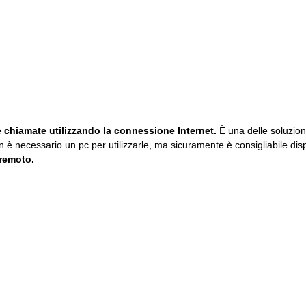
e chiamate utilizzando la connessione Internet.
È una delle soluzioni
on è necessario un pc per utilizzarle, ma sicuramente è consigliabile di
remoto.