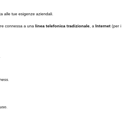
ta alle tue esigenze aziendali.
ere connessa a una
linea telefonica tradizionale
, a
Internet
(per i
.
ness.
’uso.