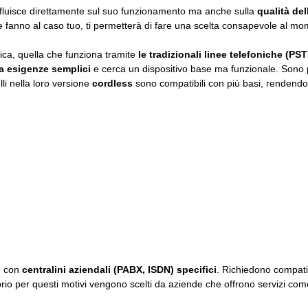
 influisce direttamente sul suo funzionamento ma anche sulla
qualità del
e fanno al caso tuo, ti permetterà di fare una scelta consapevole al mo
sica, quella che funziona tramite
le tradizionali linee telefoniche (PS
ha esigenze semplici
e cerca un dispositivo base ma funzionale. Sono pa
i nella loro versione
cordless
sono compatibili con più basi, rendendo
e con
centralini aziendali (PABX, ISDN) specifici
. Richiedono compatib
prio per questi motivi vengono scelti da aziende che offrono servizi co