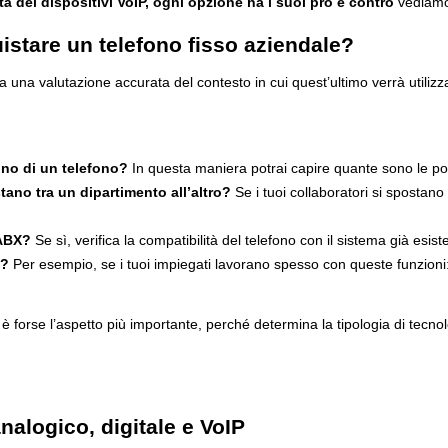
ità dei dispositivi VoIP, ogni opzione ha i suoi pro e contro
vediamol
uistare un telefono fisso aziendale?
a una valutazione accurata del contesto in cui quest’ultimo verrà utilizz
no di un telefono?
In questa maniera potrai capire quante sono le pos
tano tra un dipartimento all’altro?
Se i tuoi collaboratori si spostan
PABX?
Se sì, verifica la compatibilità del telefono con il sistema già esist
o?
Per esempio, se i tuoi impiegati lavorano spesso con queste funzioni
 forse l’aspetto più importante, perché determina la tipologia di tecno
nalogico, digitale e VoIP