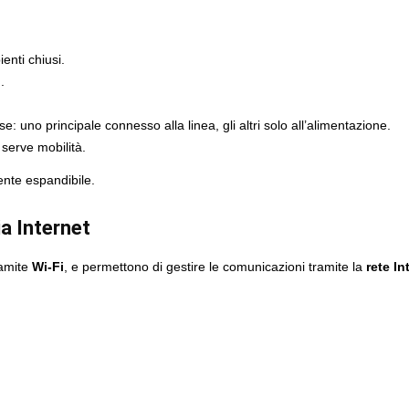
enti chiusi.
i
.
: uno principale connesso alla linea, gli altri solo all’alimentazione.
 serve mobilità.
ente espandibile.
a Internet
amite
Wi-Fi
, e permettono di gestire le comunicazioni tramite la
rete In