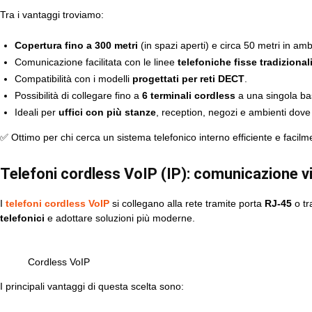
Tra i vantaggi troviamo:
Copertura fino a 300 metri
(in spazi aperti) e circa 50 metri in ambi
Comunicazione facilitata con le linee
telefoniche fisse tradizional
Compatibilità con i modelli
progettati per reti DECT
.
Possibilità di collegare fino a
6 terminali cordless
a una singola base
Ideali per
uffici con più stanze
, reception, negozi e ambienti dove
✅ Ottimo per chi cerca un sistema telefonico interno efficiente e facilm
Telefoni cordless VoIP (IP): comunicazione vi
I
telefoni cordless VoIP
si collegano alla rete tramite porta
RJ-45
o tr
telefonici
e adottare soluzioni più moderne.
Cordless VoIP
I principali vantaggi di questa scelta sono: