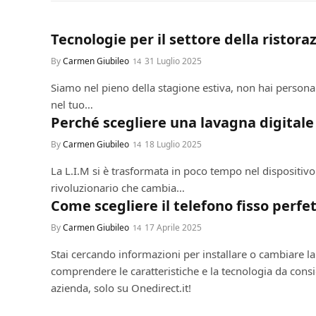
CONSIGLI E TUTORIAL
Tecnologie per il settore della ristora
By
Carmen Giubileo
31 Luglio 2025
Siamo nel pieno della stagione estiva, non hai personal
nel tuo…
CONFERENZA
Perché scegliere una lavagna digitale 
By
Carmen Giubileo
18 Luglio 2025
La L.I.M si è trasformata in poco tempo nel dispositi
rivoluzionario che cambia…
GUIDE E TUTORIAL
Come scegliere il telefono fisso perfe
By
Carmen Giubileo
17 Aprile 2025
Stai cercando informazioni per installare o cambiare la 
comprendere le caratteristiche e la tecnologia da consi
azienda, solo su Onedirect.it!