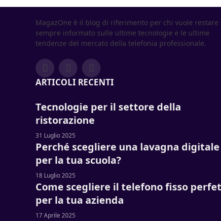
MagazOne è il blog di riferimento per chi vuole restare
sempre informato sulle ultime tecnologie e le ultime
tendenze del mercato della telefonia professionale.
Facebook
YouTube
LinkedIn
ARTICOLI RECENTI
Tecnologie per il settore della
ristorazione
31 Luglio 2025
Perché scegliere una lavagna digitale
per la tua scuola?
18 Luglio 2025
Come scegliere il telefono fisso perfe
per la tua azienda
17 Aprile 2025