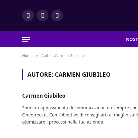
Facebook
YouTube
LinkedIn
NOST
Home
Author: Carmen Giubileo
»
AUTORE:
CARMEN GIUBILEO
Carmen Giubileo
Sono un appassionata di comunicazione da sempre con un
Onedirect.it. Con l'obiettivo di consigliarti al meglio su
ottimizzare i processi nella tua azienda.