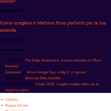
scuola?
18 Luglio 2025
Come scegliere il telefono fisso perfetto per la tua
azienda
17 Aprile 2025
Commenti recenti
Anonimo
su
The Edge Amsterdam, il primo esempio di Ufficio
Perfetto!
Emanuele
su
Arriva Google Duo, e Big G. ci riprova!
Massimo
su
Motorola Defy Satellite
Alessio Amigoni
su
Estate 2022: I migliori walkie talkie per la
stagione estiva
Cookies
Mappa del sito