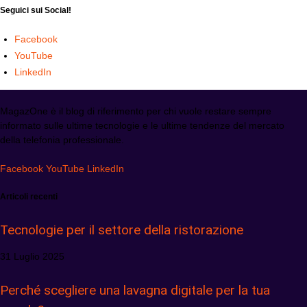
Seguici sui Social!
Facebook
YouTube
LinkedIn
MagazOne è il blog di riferimento per chi vuole restare sempre
informato sulle ultime tecnologie e le ultime tendenze del mercato
della telefonia professionale.
Facebook
YouTube
LinkedIn
Articoli recenti
Tecnologie per il settore della ristorazione
31 Luglio 2025
Perché scegliere una lavagna digitale per la tua