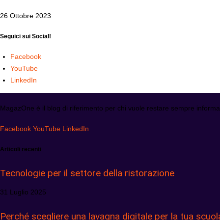
26 Ottobre 2023
Seguici sui Social!
Facebook
YouTube
LinkedIn
MagazOne è il blog di riferimento per chi vuole restare sempre informat
Facebook
YouTube
LinkedIn
Articoli recenti
Tecnologie per il settore della ristorazione
31 Luglio 2025
Perché scegliere una lavagna digitale per la tua scuol