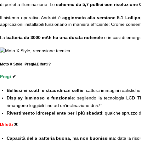
di perfetta illuminazione. Lo
schermo da 5,7 pollici con risoluzione
Il sistema operativo Android è
aggiornato alla versione 5.1 Lollipo
applicazioni installabili funzionano in maniera efficiente: Crome consen
La
batteria da 3000 mAh ha una durata notevole
e in casi di emerg
Moto X Style: Pregi&Difetti ?
Pregi
✔
Bellissimi scatti e straordinari selfie
: cattura immagini realistich
Display luminoso e funzionale
: segliendo la tecnologia LCD TF
rimangono leggibili fino ad un’inclinazione di 57°.
Rivestimento idrorepellente per i più sbadati
: qualche spruzzo d
Difetti
❌
Capacità della batteria buona, ma non buonissima
: data la ris