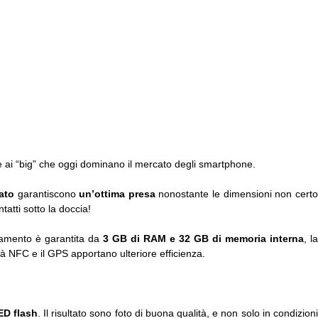
e ai “big” che oggi dominano il mercato degli smartphone.
ato
garantiscono
un’ottima presa
nonostante le dimensioni non cert
tatti sotto la doccia!
onamento è garantita da
3 GB di RAM e 32 GB di memoria interna
, l
ità NFC e il GPS apportano ulteriore efficienza.
ED flash
. Il risultato sono foto di buona qualità, e non solo in condizion