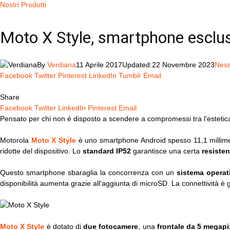
Nostri Prodotti
Moto X Style, smartphone esclus
By
Verdiana
11 Aprile 2017
Updated:
22 Novembre 2023
Nes
Facebook
Twitter
Pinterest
LinkedIn
Tumblr
Email
Share
Facebook
Twitter
LinkedIn
Pinterest
Email
Pensato per chi non è disposto a scendere a compromessi tra l’esteti
Motorola
Moto X Style
è uno smartphone Android spesso 11,1 millime
ridotte del dispositivo. Lo
standard IP52
garantisce una certa
resisten
Questo smartphone sbaraglia la concorrenza con un
sistema opera
disponibilità aumenta grazie all’aggiunta di microSD. La connettività è 
Moto X Style
è dotato di
due fotocamere
, una
frontale da 5 megapi