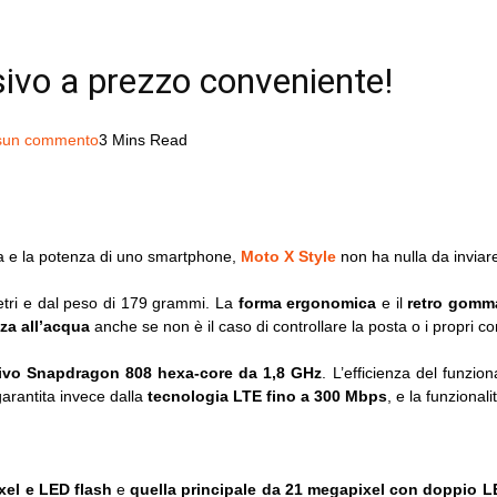
ivo a prezzo conveniente!
sun commento
3 Mins Read
ca e la potenza di uno smartphone,
Moto X Style
non ha nulla da inviar
tri e dal peso di 179 grammi. La
forma ergonomica
e il
retro gomm
za all’acqua
anche se non è il caso di controllare la posta o i propri con
tivo Snapdragon 808 hexa-core da 1,8 GHz
. L’efficienza del funzi
garantita invece dalla
tecnologia LTE fino a 300 Mbps
, e la funzional
xel e LED flash
e
quella principale da 21 megapixel con doppio L