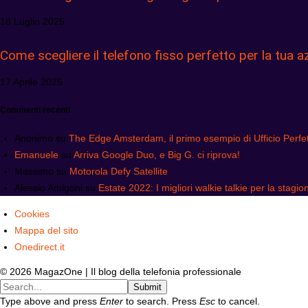
18 Luglio 2025
Come scegliere il telefono fisso perfetto per la tua a
17 Aprile 2025
Commenti recenti
Anonimo
su
The Edge Amsterdam, il primo esempio di Ufficio Perfet
Emanuele
su
Arriva Google Duo, e Big G. ci riprova!
Massimo
su
Motorola Defy Satellite
Alessio Amigoni
su
Estate 2022: I migliori walkie talkie per la stagio
Cookies
Mappa del sito
Onedirect.it
© 2026 MagazOne | Il blog della telefonia professionale
Submit
Type above and press
Enter
to search. Press
Esc
to cancel.