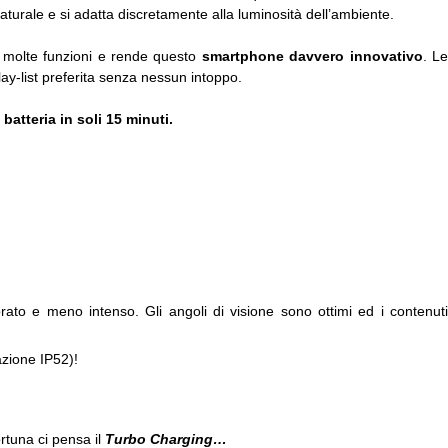
urale e si adatta discretamente alla luminosità dell’ambiente.
e molte funzioni e rende questo
smartphone davvero innovativo
. L
lay-list preferita senza nessun intoppo.
 batteria in soli 15 minuti.
rato e meno intenso. Gli angoli di visione sono ottimi ed i contenuti
azione IP52)!
ortuna ci pensa il
Turbo Charging…