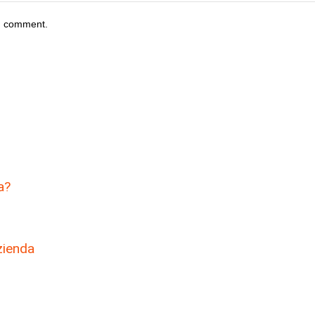
 I comment.
a?
zienda