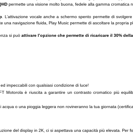
 QHD
permette una visione molto buona, fedele alla gamma cromatica nat
p
. L’attivazione vocale anche a schermo spento permette di svolger
te una navigazione fluida, Play Music permette di ascoltare la propria p
enza si può
attivare l’opzione che permette di ricaricare il 30% della
e ed impeccabili con qualsiasi condizione di luce!
T Motorola è riuscita a garantire un contrasto cromatico più equilib
i acqua o una pioggia leggera non rovineranno la tua giornata (certific
oluzione del display in 2K, ci si aspettava una capacità più elevata. Per f