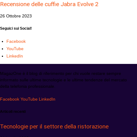
Recensione delle cuffie Jabra Evolve 2
26 Ottobre 2023
Seguici sui Social!
Facebook
YouTube
LinkedIn
MagazOne è il blog di riferimento per chi vuole restare sempre
informato sulle ultime tecnologie e le ultime tendenze del mercato
della telefonia professionale.
Facebook
YouTube
LinkedIn
Articoli recenti
Tecnologie per il settore della ristorazione