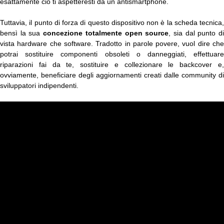
esattamente ciò ti aspetteresti da un antismartphone.
Tuttavia, il punto di forza di questo dispositivo non è la scheda tecnica,
bensì la sua
concezione totalmente open source
, sia dal punto d
vista hardware che software. Tradotto in parole povere, vuol dire che
potrai sostituire componenti obsoleti o danneggiati, effettuare
riparazioni fai da te, sostituire e collezionare le backcover e,
ovviamente, beneficiare degli aggiornamenti creati dalle community di
sviluppatori indipendenti.