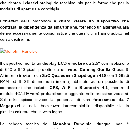
che ricorda i classici orologi da taschino, sia per le forme che per la
modalità di apertura a conchiglia.
L’obiettivo della Monohom è chiaro: creare
un dispositivo che
contrasti la dipendenza da smartphone,
fornendo un’alternativa alla
deriva eccessivamente consumistica che quest’ultimi hanno subito nel
corso degli anni.
Il dispositivo monta un
display LCD circolare da 2,5″
con risoluzion
di 640 x 640 pixel, protetto da un
vetro Corning Gorilla Glass 3
All’interno troviamo un
SoC Qualcomm Snapdragon 410
con 1 GB d
RAM ed 8 GB di memoria interna, abbinato ad un pacchetto di
connessioni che include
GPS, Wi-Fi e Bluetooth 4.1
, mentre i
modulo 4G/LTE verrà probabilmente aggiunto nelle prossime versioni.
Sul retro spicca invece la presenza di una
fotocamera da 7
Megapixel
e della backcover intercambiabile, disponibile sia in
plastica colorata che in vero legno.
La scheda tecnica del
Monohm Runcible
, dunque, non è