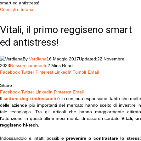
smart ed antistress!
Consigli e tutorial
Vitali, il primo reggiseno smart
ed antistress!
By
Verdiana
16 Maggio 2017
Updated:
22 Novembre
2023
Nessun commento
2 Mins Read
Facebook
Twitter
Pinterest
LinkedIn
Tumblr
Email
Share
Facebook
Twitter
LinkedIn
Pinterest
Email
Il
settore degli indossabili
è in continua espansione, tanto che molt
delle aziende più importanti del mercato hanno scelto di investire in
tale tecnologia. Tra gli articoli che hanno maggiormente attirato
l’attenzione in questi ultimi mesi merita di essere ricordato
Vitali, u
reggiseno hi-tech.
Indossandolo è infatti possibile
prevenire o contrastare lo stress
;