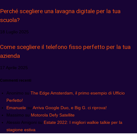
Perché scegliere una lavagna digitale per la tua
scuola?
18 Luglio 2025
Come scegliere il telefono fisso perfetto per la tua
azienda
17 Aprile 2025
Commenti recenti
Anonimo
su
The Edge Amsterdam, il primo esempio di Ufficio
Perfetto!
Emanuele
su
Arriva Google Duo, e Big G. ci riprova!
Massimo
su
Motorola Defy Satellite
Alessio Amigoni
su
Estate 2022: I migliori walkie talkie per la
stagione estiva