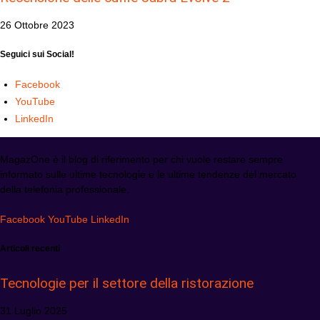
26 Ottobre 2023
Seguici sui Social!
Facebook
YouTube
LinkedIn
MagazOne è il blog di riferimento per chi vuole restare sempre
informato sulle ultime tecnologie e le ultime tendenze del mercato
della telefonia professionale.
Facebook
YouTube
LinkedIn
Articoli recenti
Tecnologie per il settore della ristorazione
31 Luglio 2025