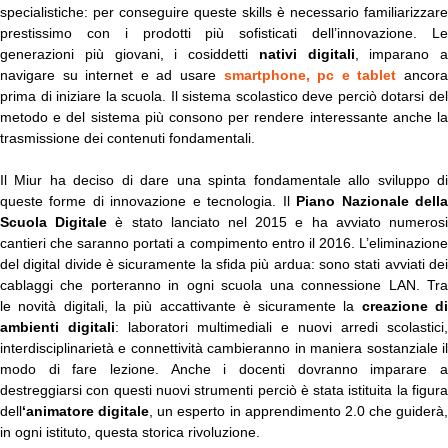
specialistiche: per conseguire queste skills è necessario familiarizzare
prestissimo con i prodotti più sofisticati dell’innovazione. Le
generazioni più giovani, i cosiddetti
nativi digitali
, imparano a
navigare su internet e ad usare
smartphone, pc e tablet
ancor
prima di iniziare la scuola. Il sistema scolastico deve perciò dotarsi del
metodo e del sistema più consono per rendere interessante anche la
trasmissione dei contenuti fondamentali.
Il Miur ha deciso di dare una spinta fondamentale allo sviluppo di
queste forme di innovazione e tecnologia. Il
Piano Nazionale dell
Scuola Digitale
è stato lanciato nel 2015 e ha avviato numeros
cantieri che saranno portati a compimento entro il 2016. L’eliminazione
del digital divide è sicuramente la sfida più ardua: sono stati avviati dei
cablaggi che porteranno in ogni scuola una connessione LAN. Tra
le novità digitali, la più accattivante è sicuramente la
creazione d
ambienti digitali
: laboratori multimediali e nuovi arredi scolastici,
interdisciplinarietà e connettività cambieranno in maniera sostanziale il
modo di fare lezione. Anche i docenti dovranno imparare a
destreggiarsi con questi nuovi strumenti perciò è stata istituita la figura
dell
‘animatore digitale
, un esperto in apprendimento 2.0 che guiderà,
in ogni istituto, questa storica rivoluzione.