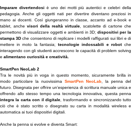
Imparare divertendosi
è uno dei motti più autentici e celebri dell
pedagogia. Anche gli oggetti nati per divertire diventano preziosi in
mano ai docenti. Così giungeranno in classe, accanto ad e-book e
tablet, anche
visori della realtà virtuale
, scatolette di cartone che
permettono di visualizzare oggetti e ambienti in 3D;
dispositivi per l
stampa 3D
che consentono di replicare i modelli raffigurati sui libri e d
mettere in moto la fantasia;
tecnologie indossabili e robot
ch
interagendo con gli studenti accrescono le capacità di problem solving
e
alimentano curiosità e creatività.
SmartPen NeoLab 2
Tra le novità più in voga in questo momento, sicuramente brilla in
modo particolare la nuovissima
SmartPen NeoLab
, la penna del
futuro. Disegnata per offrire un’esperienza di scrittura manuale unica e
offrendo allo stesso tempo una tecnologia innovativa, questa penna
integra la carta con il digitale
, trasformando e sincronizzando tutt
ciò che è stato scritto o disegnato su carta in modalità wireless e
automatica ai tuoi dispositivi digitali.
Anche la penna si evolve e diventa Smart: