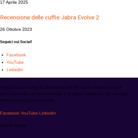
17 Aprile 2025
Recensione delle cuffie Jabra Evolve 2
26 Ottobre 2023
Seguici sui Social!
Facebook
YouTube
LinkedIn
MagazOne è il blog di riferimento per chi vuole restare sempre
informato sulle ultime tecnologie e le ultime tendenze del mercato
della telefonia professionale.
Facebook
YouTube
LinkedIn
Articoli recenti