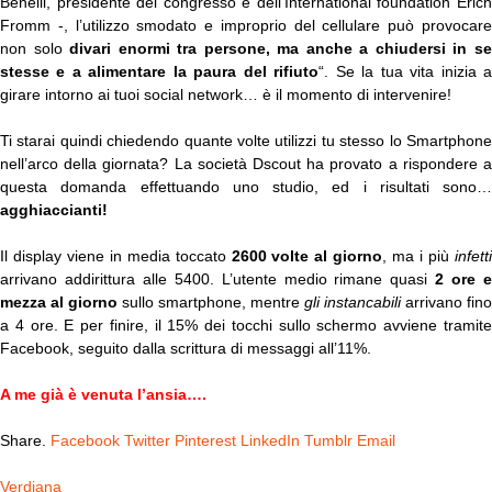
Benelli, presidente del congresso e dell’International foundation Erich
Fromm -, l’utilizzo smodato e improprio del cellulare può provocare
non solo
divari enormi tra persone, ma anche a chiudersi in s
stesse e a alimentare la paura del rifiuto
“. Se la tua vita inizia 
girare intorno ai tuoi social network… è il momento di intervenire!
Ti starai quindi chiedendo quante volte utilizzi tu stesso lo Smartphone
nell’arco della giornata? La società Dscout ha provato a rispondere a
questa domanda effettuando uno studio, ed i risultati sono…
agghiaccianti!
Il display viene in media toccato
2600 volte al giorno
, ma i più
infett
arrivano addirittura alle 5400. L’utente medio rimane quasi
2 ore 
mezza al giorno
sullo smartphone, mentre
gli instancabili
arrivano fino
a 4 ore. E per finire, il 15% dei tocchi sullo schermo avviene tramite
Facebook, seguito dalla scrittura di messaggi all’11%.
A me già è venuta l’ansia….
Share.
Facebook
Twitter
Pinterest
LinkedIn
Tumblr
Email
Verdiana