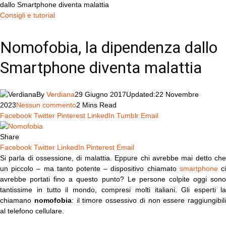
dallo Smartphone diventa malattia
Consigli e tutorial
Nomofobia, la dipendenza dallo
Smartphone diventa malattia
By
Verdiana
29 Giugno 2017
Updated:
22 Novembre
2023
Nessun commento
2 Mins Read
Facebook
Twitter
Pinterest
LinkedIn
Tumblr
Email
Share
Facebook
Twitter
LinkedIn
Pinterest
Email
Si parla di ossessione, di malattia. Eppure chi avrebbe mai detto che
un piccolo – ma tanto potente – dispositivo chiamato
smartphone
c
avrebbe portati fino a questo punto? Le persone colpite oggi sono
tantissime in tutto il mondo, compresi molti italiani. Gli esperti la
chiamano
nomofobia
: il timore ossessivo di non essere raggiungibili
al telefono cellulare.