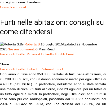
consigli su come difendersi
Consigli e tutorial
Furti nelle abitazioni: consigli su
come difendersi
By
Roberta S.
10 Luglio 2015
Updated:
22 Novembre
2023
Nessun commento
3 Mins Read
Facebook
Twitter
Pinterest
LinkedIn
Tumblr
Email
Share
Facebook
Twitter
LinkedIn
Pinterest
Email
Ogni anno in Italia sono 350.000 i tentativi di
furti nelle abitazioni
, d
cui 230.000 riusciti, con un danno economico medio per ogni vittima di
4.400 € (dati
ISTAT
). In particolare, nell’ultimo anno è stata stimata
una media di circa 689 furti al giorno, cioè 29 ogni ora, per un totale di
un furto ogni due minuti. In particolare, negli ultimi dieci anni i furti in
casa sono più che raddoppiati, passando dai 110.887 denunciati nel
2004 ai 251.422 del 2013, con una crescita del 126,7%, ed un