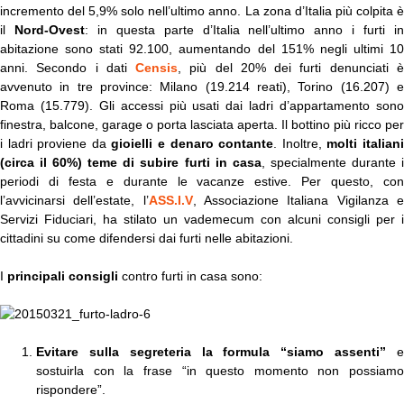
incremento del 5,9% solo nell’ultimo anno. La zona d’Italia più colpita è
il
Nord-Ovest
: in questa parte d’Italia nell’ultimo anno i furti i
abitazione sono stati 92.100, aumentando del 151% negli ultimi 10
anni. Secondo i dati
Censis
, più del 20% dei furti denunciati 
avvenuto in tre province: Milano (19.214 reati), Torino (16.207) e
Roma (15.779). Gli accessi più usati dai ladri d’appartamento sono
finestra, balcone, garage o porta lasciata aperta. Il bottino più ricco per
i ladri proviene da
gioielli e denaro contante
.
Inoltre,
molti italian
(circa il 60%) teme di subire furti in casa
, specialmente durante 
periodi di festa e durante le vacanze estive. Per questo, con
l’avvicinarsi dell’estate, l’
ASS.I.V
, Associazione Italiana Vigilanza 
Servizi Fiduciari, ha stilato un vademecum con alcuni consigli per i
cittadini su come difendersi dai furti nelle abitazioni.
I
principali consigli
contro furti in casa sono:
Evitare sulla segreteria la formula “siamo assenti”
e
sostuirla con la frase “in questo momento non possiamo
rispondere”.