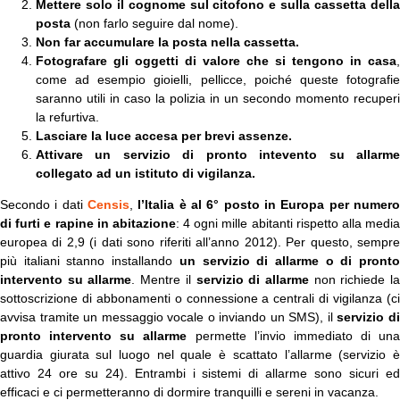
Mettere solo il cognome sul citofono e sulla cassetta della
posta
(non farlo seguire dal nome).
Non far accumulare la posta nella cassetta.
Fotografare gli oggetti di valore che si tengono in casa
,
come ad esempio gioielli, pellicce, poiché queste fotografie
saranno utili in caso la polizia in un secondo momento recuperi
la refurtiva.
Lasciare la luce accesa per brevi assenze.
Attivare un servizio di pronto intevento su allarme
collegato ad un istituto di vigilanza.
Secondo i dati
Censis
,
l’Italia è al 6° posto in Europa per numer
di furti e rapine in abitazione
: 4 ogni mille abitanti rispetto alla medi
europea di 2,9 (i dati sono riferiti all’anno 2012). Per questo, sempre
più italiani stanno installando
un servizio di allarme o di pront
intervento su allarme
. Mentre il
servizio di allarme
non richiede l
sottoscrizione di abbonamenti o connessione a centrali di vigilanza (ci
avvisa tramite un messaggio vocale o inviando un SMS), il
servizio d
pronto intervento su allarme
permette l’invio immediato di una
guardia giurata sul luogo nel quale è scattato l’allarme (servizio è
attivo 24 ore su 24). Entrambi i sistemi di allarme sono sicuri ed
efficaci e ci permetteranno di dormire tranquilli e sereni in vacanza.