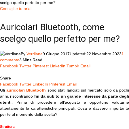
scelgo quello perfetto per me?
Consigli e tutorial
Auricolari Bluetooth, come
scelgo quello perfetto per me?
By
Verdiana
9 Giugno 2017
Updated:
22 Novembre 2023
1
commento
3 Mins Read
Facebook
Twitter
Pinterest
LinkedIn
Tumblr
Email
Share
Facebook
Twitter
LinkedIn
Pinterest
Email
Gli
auricolari Bluetooth
sono stati lanciati sul mercato solo da poch
anni, riscontrando
fin da subito un grande interesse da parte degl
utenti.
Prima di procedere all’acquisto è opportuno valutarne
attentamente le caratteristiche principali. Cosa è davvero importante
per te al momento della scelta?
Struttura