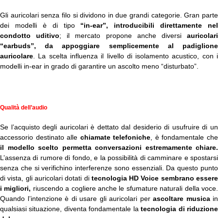
Gli auricolari senza filo si dividono in due grandi categorie. Gran parte
dei modelli è di tipo
“in-ear”, introducibili direttamente nel
condotto uditivo
; il mercato propone anche diversi
auricolar
“earbuds”, da appoggiare semplicemente al padiglione
auricolare
. La scelta influenza il livello di isolamento acustico, con i
modelli in-ear in grado di garantire un ascolto meno “disturbato”.
Qualità dell’audio
Se l’acquisto degli auricolari è dettato dal desiderio di usufruire di un
accessorio destinato alle
chiamate telefoniche
, è fondamentale ch
il modello scelto permetta conversazioni estremamente chiare.
L’assenza di rumore di fondo, e la possibilità di camminare e spostarsi
senza che si verifichino interferenze sono essenziali. Da questo punto
di vista, gli auricolari dotati di
tecnologia HD Voice sembrano esser
i migliori,
riuscendo a cogliere anche le sfumature naturali della voce
Quando l’intenzione è di usare gli auricolari per
ascoltare musica
in
qualsiasi situazione, diventa fondamentale la
tecnologia di riduzion