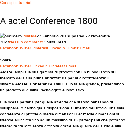
Consigli e tutorial
Alactel Conference 1800
By
Matilde
27 Febbraio 2018
Updated:
22 Novembre
2023
Nessun commento
3 Mins Read
Facebook
Twitter
Pinterest
LinkedIn
Tumblr
Email
Share
Facebook
Twitter
LinkedIn
Pinterest
Email
Alcatel
amplia la sua gamma di prodotti con un nuovo lancio sul
mercato della sua prima attrezzatura per
audioconferenze
: il
sistema
Alcatel Conference 1800
. E lo fa alla grande, presentando
un prodotto di qualità, tecnologico e innovativo.
È la scelta perfetta per quelle aziende che stanno pensando di
sviluppare, o hanno già a disposizione all’interno dell’ufficio, una
sala
conferenze
di piccole o medie dimensioni.Per medie dimensioni si
intende all’incirca fino ad un massimo di 15 partecipanti che potranno
interagire tra loro senza difficoltà grazie alla qualità dell’audio e alla