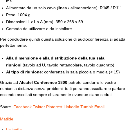
ms
Alimentato da un solo cavo (linea / alimentazione): RJ45 / RJ11
Peso: 1004 g
Dimensioni L x L x A (mm): 350 x 268 x 59
Comodo da utilizzare e da installare
Per concludere quindi questa soluzione di audioconferenza si adatta
perfettamente:
Alla dimensione e alla distribuzione della tua sala
riunioni
(tavolo ad U, tavolo rettangolare, tavolo quadrato)
Al tipo di riunione
: conferenza in sala piccola o media (< 15)
Grazie ad
Alcatel Conference 1800
potrete condurre le vostre
riunioni a distanza senza problemi: tutti potranno ascoltare e parlare
essendo ascoltati sempre chiaramente ovunque siano seduti.
Share.
Facebook
Twitter
Pinterest
LinkedIn
Tumblr
Email
Matilde
LinkedIn